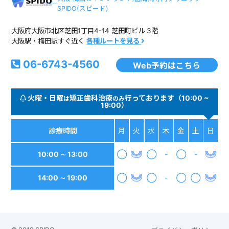
SPIDO(スピード)
大阪府大阪市北区芝田1丁目4-14 芝田町ビル 3階
大阪駅・梅田駅すぐ近く
各種ルートを見る
06-6743-4560
Web予約はこちら
火曜・日曜
矯正歯科治療
行っております（10:00 ~
は
のみ
19:00）
診療時間
月
火
水
木
金
土
日
10:00 ∼ 13:00
◯
◯
-
◯
-
14:00 ∼ 19:00
◯
◯
-
◯
◯
© 2019 SPIDO
プライバシーポリシー