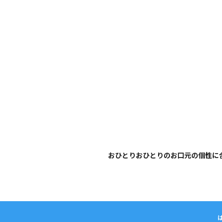
大阪梅田のインプラント
歯周病専門歯科 SPIDO(スピード)
はじめての方へ
精密な歯周病検査
院長紹介
お知らせ
インプラント治療
おひとりおひとりのお口元の個性に
プロフィラキシス(予防処置)