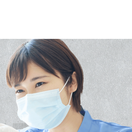
O
TICS