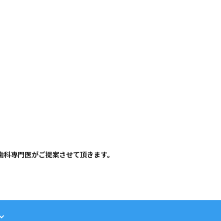
06-6743-4560
ョン
大阪駅 / 梅田駅から徒歩3分
根面被覆治療
歯周メンテナンス
歯科専門医がご提案させて頂きます。