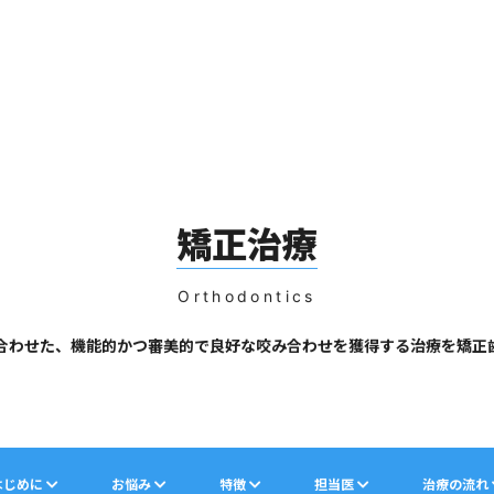
はじめての方へ
診療内容
クリニックご紹介
インフォメーシ
歯周病について
非外科的歯周病治療
アクセス/概要
デンタルコラム
歯周組織再生治療
求人情報
矯正治療
骨造成処置
インプラント周囲疾患治療
Orthodontics
合わせた、機能的かつ審美的で良好な咬み合わせを獲得する治療を矯正
矯正治療
はじめに
お悩み
特徴
担当医
治療の流れ