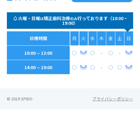
火曜・日曜
矯正歯科治療
行っております（10:00 ~
は
のみ
19:00）
診療時間
月
火
水
木
金
土
日
10:00 ∼ 13:00
◯
◯
-
◯
-
14:00 ∼ 19:00
◯
◯
-
◯
◯
© 2019 SPIDO
プライバシーポリシー