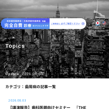
大阪梅田のインプラント
歯周病専門歯科 SPIDO(スピード)
Topics
Update
: 2026.08.03
カテゴリ：
歯周病の記事一覧
2026.08.03
【講演報告】歯科医師向けセミナー 『THE