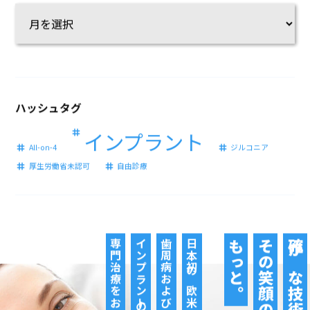
ハッシュタグ
インプラント
All-on-4
ジルコニア
厚生労働省未認可
自由診療
専門治療をお届けします
インプラントの
歯周病および
日本初の欧米と同基準の
もっと。
その笑顔の輝きを
確かな技術で