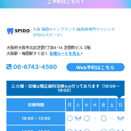
ご予約はこちら
大阪 梅田のインプラント/歯周病専門クリニック
SPIDO(スピード)
大阪府大阪市北区芝田1丁目4-14 芝田町ビル 3階
大阪駅・梅田駅すぐ近く
各種ルートを見る
06-6743-4560
Web予約はこちら
火曜・日曜
矯正歯科治療
行っております（10:00 ~
は
のみ
19:00）
診療時間
月
火
水
木
金
土
日
10:00 ∼ 13:00
◯
◯
-
◯
-