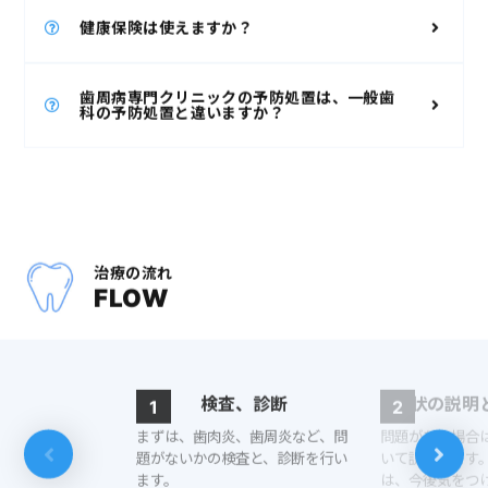
一般歯科でのクリーニング（健康保険診療）は、病
健康保険は使えますか？
気であることを想定した処置となります。プロフィ
ラキシスとは、健康な方が今後も健康でいられるよ
健康保険による治療は、病気になった際には使用で
うに行う処置であり単なる処置（クリーニング）だ
歯周病専門クリニックの予防処置は、一般歯
きる保険です。健康な方の、今後も病気にならない
けでなく、検査、悪くなるリスクについての説明、
科の予防処置と違いますか？
ようにするための予防処置（例えば、人間ドックと
生活習慣改善のアドバイスなど、多岐に渡ります。
か）は、一般歯科でも健康保険は使えない処置で
どのようにすれば、歯周病にならないのか、とい
す。
う、病気の原因について、専門医としての観点か
ら、チェックを行い、ご説明、アドバイスを行いま
す。
治療の流れ
FLOW
検査、診断
現状の説明
1
2
まずは、歯肉炎、歯周炎など、問
問題がある場合
題がないかの検査と、診断を行い
いて説明します
ます。
は、今後気をつ