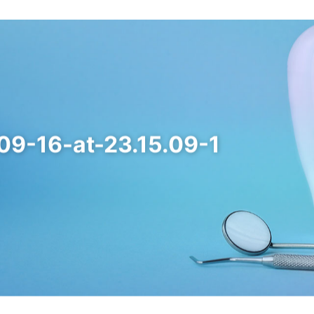
はじめての方へ
診療内容
クリニックご紹介
インフォメーシ
歯周病について
非外科的歯周病治療
アクセス/概要
デンタルコラム
歯周組織再生治療
求人情報
09-16-at-23.15.09-1
骨造成処置
インプラント周囲疾患治療
矯正治療