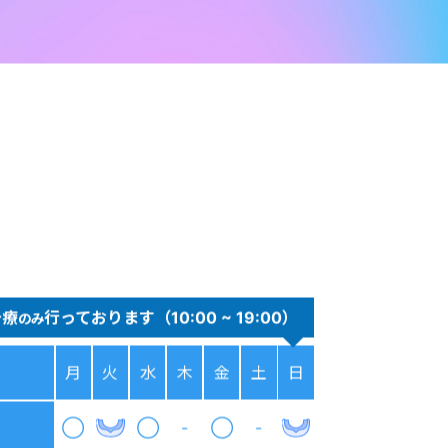
治療
行っております（10:00 ~ 19:00）
のみ
月
火
水
木
金
土
日
◯
◯
-
◯
-