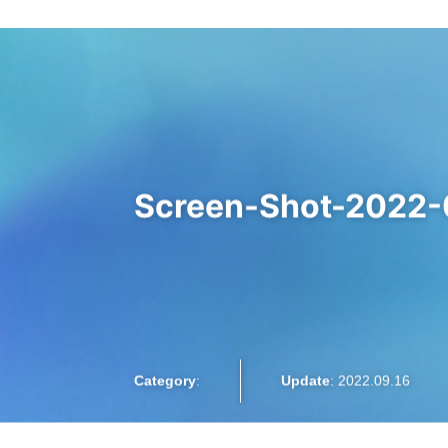
大阪梅田のインプラント
歯周病専門歯科 SPIDO(スピード)
はじめての方へ
精密な歯周病検査
院長紹介
お知らせ
Screen-Shot-2022-
インプラント治療
プロフィラキシス(予防処置)
Category
:
Update
: 2022.09.16