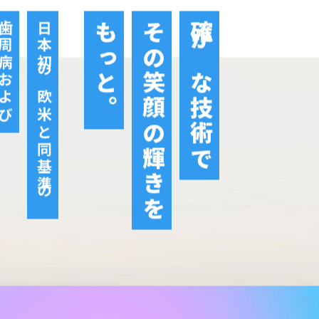
周病および
日本初の欧米と同基準の
もっと。
その笑顔の輝きを
確かな技術で