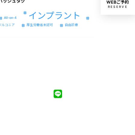
WEBご予約
RESERVE
インプラント
All-on-4
ジルコニア
厚生労働省未認可
自由診療