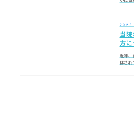
2023
当院
方に
近年、
はされ