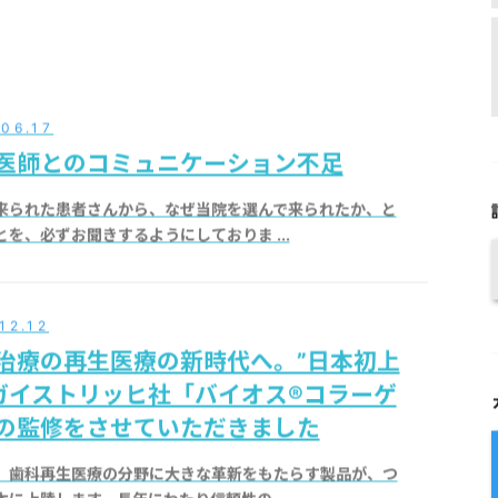
06.17
医師とのコミュニケーション不足
来られた患者さんから、なぜ当院を選んで来られたか、と
とを、必ずお聞きするようにしておりま ...
12.12
治療の再生医療の新時代へ。”日本初上
 ガイストリッヒ社「バイオス®コラーゲ
の監修をさせていただきました
、歯科再生医療の分野に大きな革新をもたらす製品が、つ
本に上陸します。長年にわたり信頼性の ...