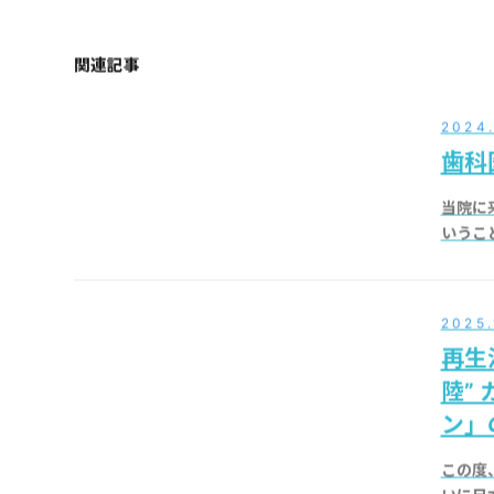
関連記事
2024.
歯科
当院に
いうこ
2025.
再生
陸”
ン」
この度
いに日