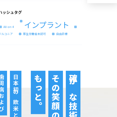
ハッシュタグ
インプラント
All-on-4
ジルコニア
厚生労働省未認可
自由診療
周病および
日本初の欧米と同基準の
もっと。
その笑顔の輝きを
確かな技術で