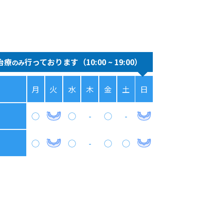
治療
行っております（10:00 ~ 19:00）
のみ
月
火
水
木
金
土
日
◯
◯
-
◯
-
◯
◯
-
◯
◯