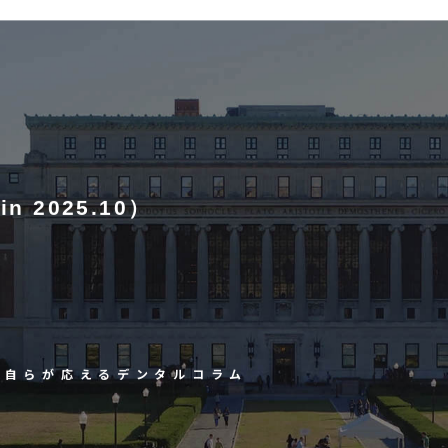
はじめての方へ
診療内容
クリニックご紹介
インフォメーシ
歯周病について
非外科的歯周病治療
アクセス/概要
デンタルコラム
歯周組織再生治療
求人情報
 in 2025.10）
骨造成処置
インプラント周囲疾患治療
矯正治療
長自らが応えるデンタルコラム