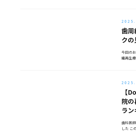
2025.
歯周
クの
今回のお
織再生療
2025.
【Do
院の
ラン
歯科医師
した こ