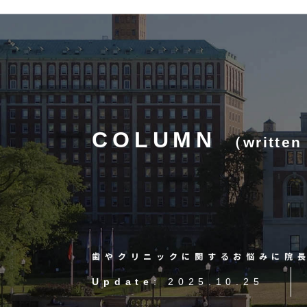
大阪梅田のインプラント
歯周病専門歯科 SPIDO(スピード)
はじめての方へ
精密な歯周病検査
院長紹介
お知らせ
COLUMN
（written
インプラント治療
プロフィラキシス(予防処置)
歯やクリニックに関するお悩みに院
Update
: 2025.10.25