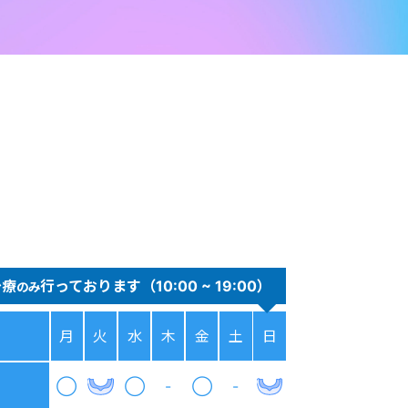
治療
行っております（10:00 ~ 19:00）
のみ
月
火
水
木
金
土
日
◯
◯
-
◯
-