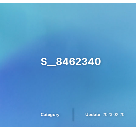
大阪梅田のインプラント
歯周病専門歯科 SPIDO(スピード)
はじめての方へ
精密な歯周病検査
院長紹介
お知らせ
S__8462340
インプラント治療
プロフィラキシス(予防処置)
Category
:
Update
: 2023.02.20