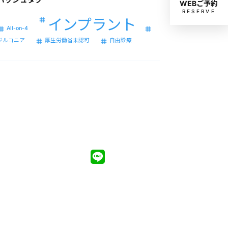
WEBご予約
RESERVE
インプラント
All-on-4
ジルコニア
厚生労働省未認可
自由診療