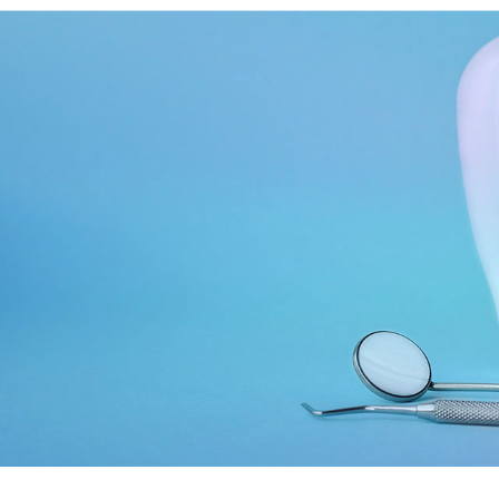
はじめての方へ
診療内容
クリニックご紹介
インフォメーシ
歯周病について
非外科的歯周病治療
アクセス/概要
デンタルコラム
歯周組織再生治療
求人情報
骨造成処置
インプラント周囲疾患治療
矯正治療