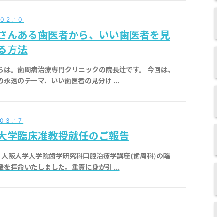
.02.10
さんある歯医者から、いい歯医者を見
る方法
ちは。歯周病治療専門クリニックの院長辻です。 今回は、
の永遠のテーマ、いい歯医者の見分け ...
03.17
大学臨床准教授就任のご報告
り大阪大学大学院歯学研究科口腔治療学講座(歯周科)の臨
授を拝命いたしました。重責に身が引 ...