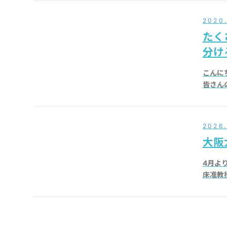
2020
たく
分け
こんに
皆さん
2026.
大阪
4月よ
床准教