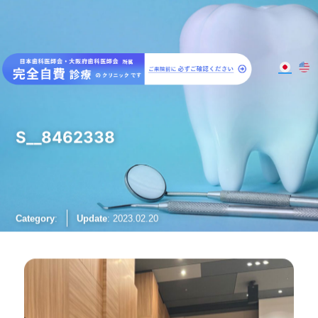
大阪梅田のインプラント
歯周病専門歯科 SPIDO(スピード)
S__8462338
Category
:
Update
: 2023.02.20