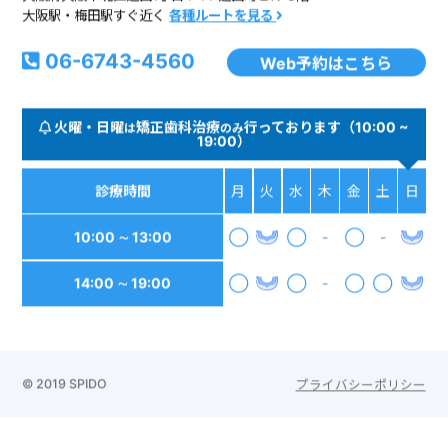
大阪駅・梅田駅すぐ近く
各種ルートを見る
06-6743-4560
Web予約はこちら
火曜・日曜
矯正歯科治療
行っております（10:00 ~
は
のみ
19:00）
診療時間
月
火
水
木
金
土
日
10:00 ∼ 13:00
◯
◯
-
◯
-
14:00 ∼ 19:00
◯
◯
-
◯
◯
© 2019 SPIDO
プライバシーポリシー