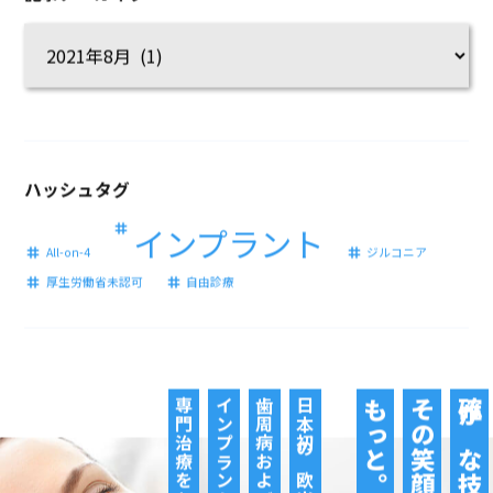
ハッシュタグ
インプラント
All-on-4
ジルコニア
厚生労働省未認可
自由診療
専門治療をお届けします
インプラントの
歯周病および
日本初の欧米と同基準の
もっと。
その笑顔の輝きを
確かな技術で