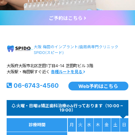
ご予約はこちら
大阪 梅田のインプラント/歯周病専門クリニック
SPIDO(スピード)
大阪府大阪市北区芝田1丁目4-14 芝田町ビル 3階
大阪駅・梅田駅すぐ近く
各種ルートを見る
06-6743-4560
Web予約はこちら
火曜・日曜
矯正歯科治療
行っております（10:00 ~
は
のみ
19:00）
診療時間
月
火
水
木
金
土
日