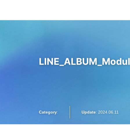
大阪梅田のインプラント
歯周病専門歯科 SPIDO(スピード)
はじめての方へ
精密な歯周病検査
院長紹介
お知らせ
LINE_ALBUM_Modul
インプラント治療
プロフィラキシス(予防処置)
Category
:
Update
: 2024.06.11