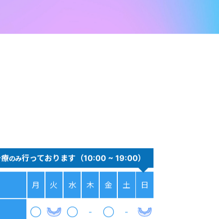
治療
行っております（10:00 ~ 19:00）
のみ
月
火
水
木
金
土
日
◯
◯
-
◯
-