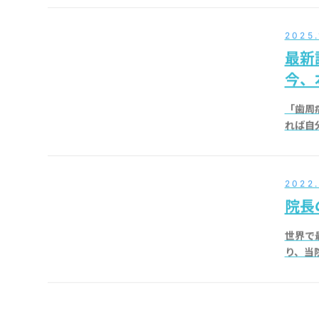
2025.
最新
今、
「歯周
れば自
2022
院長
世界で
り、当