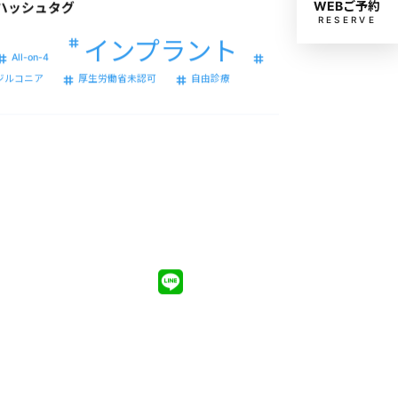
WEBご予約
RESERVE
インプラント
All-on-4
ジルコニア
厚生労働省未認可
自由診療