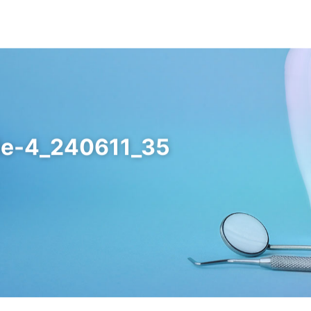
はじめての方へ
診療内容
クリニックご紹介
インフォメーシ
歯周病について
非外科的歯周病治療
アクセス/概要
デンタルコラム
歯周組織再生治療
求人情報
e-4_240611_35
骨造成処置
インプラント周囲疾患治療
矯正治療