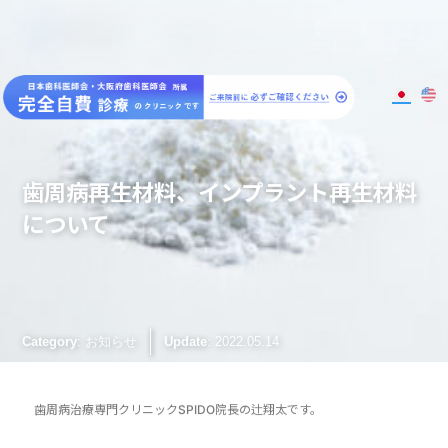
大阪梅田のインプラント
歯周病専門歯科 SPIDO(スピード)
歯周病再生材料、インプラント再生材料
について
: お知らせ
Category
Update
: 2022.05.14
歯周病治療専門クリニックSPIDO院長の辻翔太です。