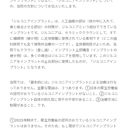
ンインプラント」ではなく、「ジルコニアインプラント」について
の、当院の方針についてお伝えいたします。
「ジルコニアインプラント」は、人工歯根の部分（体の中に入れて、
骨と結合させる部分）の材質が、ジルコニアという成分でできている
インプラントです。ジルコニアは、セラミッククラウンとして、すで
に補綴物（被せ物）に近年頻繁に使用されている素材です（どこの歯
科医院でも全て保険外治療の一つです）。生体親和性がよいため、当
院でもクラウン（差し歯）、インプラント上部構造（インプラントの
被せ物）は、多くの場合はジルコニアを使用しています。このジルコ
ニアをインプラントの土台部分に使用したものが、「ジルコニアイン
プラント」となります。
当院では、「基本的には」ジルコニアインプラントによる治療は行な
っておりません。主要な理由は、３つあります。①日本の厚生労働省
の認可がおりているジルコニアインプラントがないこと、②ジルコニ
アインプラント自体の耐久性に若干の不安があること、③治療方法に
制限があること、です。
①2023年時点で、厚生労働省の認可のおりているジルコニアインプ
ラントはありません。そのため、もし現状でジルコニアインプラント