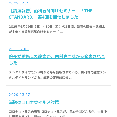
2025.07.01
【講演報告】歯科医師向けセミナー 『THE
STANDARD』 第4回を開催しました
2025年6月29日（日）・30日（月）の2日間、当院の院長・辻翔太
が主催する歯科医師向けセミナー『 ...
2019.12.09
院長が監修した論文が、歯科専門誌から発表されま
した
デンタルダイヤモンド社から毎月出版されている、歯科専門雑誌デン
タルダイヤモンドから、最新の審美的に優 ...
2020.03.27
当院のコロナウィルス対策
コロナウィルスの影響 コロナウィルスが、日本全国どころか、世界中
に影響を及ぼし、世の中の色々なことが ...