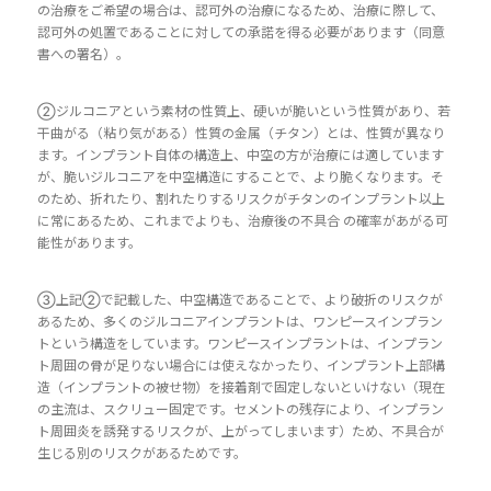
の治療をご希望の場合は、認可外の治療になるため、治療に際して、
認可外の処置であることに対しての承諾を得る必要があります（同意
書への署名）。
②ジルコニアという素材の性質上、硬いが脆いという性質があり、若
干曲がる（粘り気がある）性質の金属（チタン）とは、性質が異なり
ます。インプラント自体の構造上、中空の方が治療には適しています
が、脆いジルコニアを中空構造にすることで、より脆くなります。そ
のため、折れたり、割れたりするリスクがチタンのインプラント以上
に常にあるため、これまでよりも、治療後の不具合 の確率があがる可
能性があります。
③上記②で記載した、中空構造であることで、より破折のリスクが
あるため、多くのジルコニアインプラントは、ワンピースインプラン
トという構造をしています。ワンピースインプラントは、インプラン
ト周囲の骨が足りない場合には使えなかったり、インプラント上部構
造（インプラントの被せ物）を接着剤で固定しないといけない（現在
の主流は、スクリュー固定です。セメントの残存により、インプラン
ト周囲炎を誘発するリスクが、上がってしまいます）ため、不具合が
生じる別のリスクがあるためです。