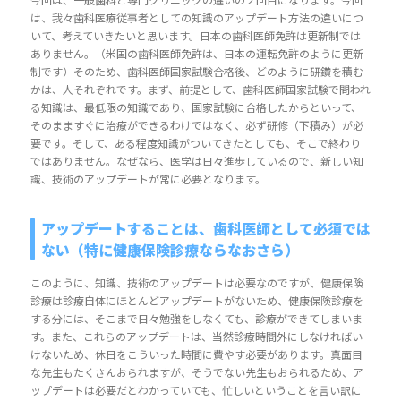
今回は、一般歯科と専門クリニックの違いの２回目になります。今回
は、我々歯科医療従事者としての知識のアップデート方法の違いにつ
いて、考えていきたいと思います。日本の歯科医師免許は更新制では
ありません。（米国の歯科医師免許は、日本の運転免許のように更新
制です）そのため、歯科医師国家試験合格後、どのように研鑽を積む
かは、人それぞれです。まず、前提として、歯科医師国家試験で問われ
る知識は、最低限の知識であり、国家試験に合格したからといって、
そのまますぐに治療ができるわけではなく、必ず研修（下積み）が必
要です。そして、ある程度知識がついてきたとしても、そこで終わり
ではありません。なぜなら、医学は日々進歩しているので、新しい知
識、技術のアップデートが常に必要となります。
アップデートすることは、歯科医師として必須では
ない（特に健康保険診療ならなおさら）
このように、知識、技術のアップデートは必要なのですが、健康保険
診療は診療自体にほとんどアップデートがないため、健康保険診療を
する分には、そこまで日々勉強をしなくても、診療ができてしまいま
す。また、これらのアップデートは、当然診療時間外にしなければい
けないため、休日をこういった時間に費やす必要があります。真面目
な先生もたくさんおられますが、そうでない先生もおられるため、ア
ップデートは必要だとわかっていても、忙しいということを言い訳に