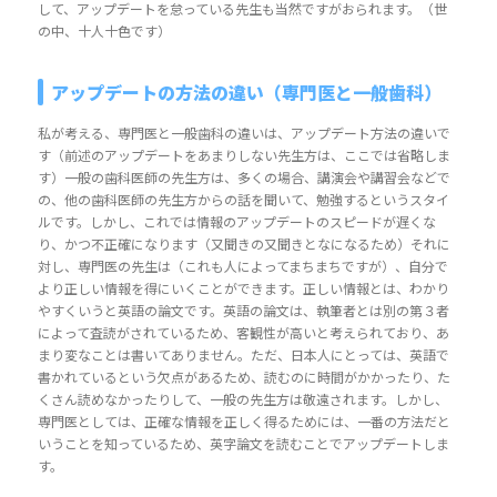
して、アップデートを怠っている先生も当然ですがおられます。（世
の中、十人十色です）
アップデートの方法の違い（専門医と一般歯科）
私が考える、専門医と一般歯科の違いは、アップデート方法の違いで
す（前述のアップデートをあまりしない先生方は、ここでは省略しま
す）一般の歯科医師の先生方は、多くの場合、講演会や講習会などで
の、他の歯科医師の先生方からの話を聞いて、勉強するというスタイ
ルです。しかし、これでは情報のアップデートのスピードが遅くな
り、かつ不正確になります（又聞きの又聞きとなになるため）それに
対し、専門医の先生は（これも人によってまちまちですが）、自分で
より正しい情報を得にいくことができます。正しい情報とは、わかり
やすくいうと英語の論文です。英語の論文は、執筆者とは別の第３者
によって査読がされているため、客観性が高いと考えられており、あ
まり変なことは書いてありません。ただ、日本人にとっては、英語で
書かれているという欠点があるため、読むのに時間がかかったり、た
くさん読めなかったりして、一般の先生方は敬遠されます。しかし、
専門医としては、正確な情報を正しく得るためには、一番の方法だと
いうことを知っているため、英字論文を読むことでアップデートしま
す。