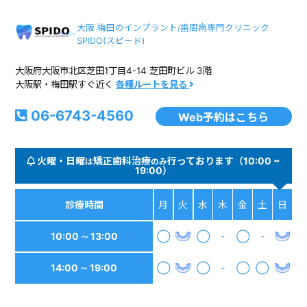
大阪 梅田のインプラント/歯周病専門クリニック
SPIDO(スピード)
大阪府大阪市北区芝田1丁目4-14 芝田町ビル 3階
大阪駅・梅田駅すぐ近く
各種ルートを見る
06-6743-4560
Web予約はこちら
火曜・日曜
矯正歯科治療
行っております（10:00 ~
は
のみ
19:00）
診療時間
月
火
水
木
金
土
日
10:00 ∼ 13:00
◯
◯
-
◯
-
14:00 ∼ 19:00
◯
◯
-
◯
◯