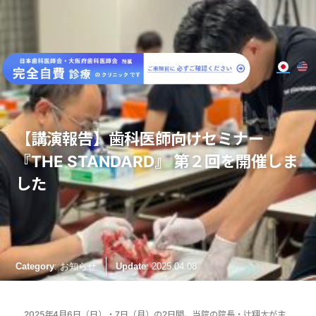
大阪梅田のインプラント
歯周病専門歯科 SPIDO(スピード)
【講演報告】歯科医師向けセミナー
『THE STANDARD』 第２回を開催しま
した
: お知らせ
Category
Update
: 2025.04.08
2025年4月6日（日）・7日（月）の2日間、当院の院長・辻翔太が主