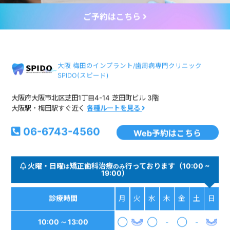
ご予約はこちら
大阪 梅田のインプラント/歯周病専門クリニック
SPIDO(スピード)
大阪府大阪市北区芝田1丁目4-14 芝田町ビル 3階
大阪駅・梅田駅すぐ近く
各種ルートを見る
06-6743-4560
Web予約はこちら
火曜・日曜
矯正歯科治療
行っております（10:00 ~
は
のみ
19:00）
診療時間
月
火
水
木
金
土
日
10:00 ∼ 13:00
◯
◯
-
◯
-