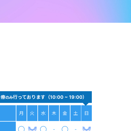
治療
行っております（10:00 ~ 19:00）
のみ
月
火
水
木
金
土
日
◯
◯
-
◯
-