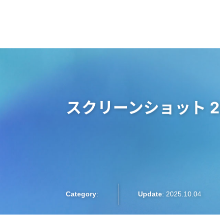
大阪梅田のインプラント
歯周病専門歯科 SPIDO(スピード)
はじめての方へ
精密な歯周病検査
院長紹介
お知らせ
スクリーンショット 2025
インプラント治療
プロフィラキシス(予防処置)
Category
:
Update
: 2025.10.04