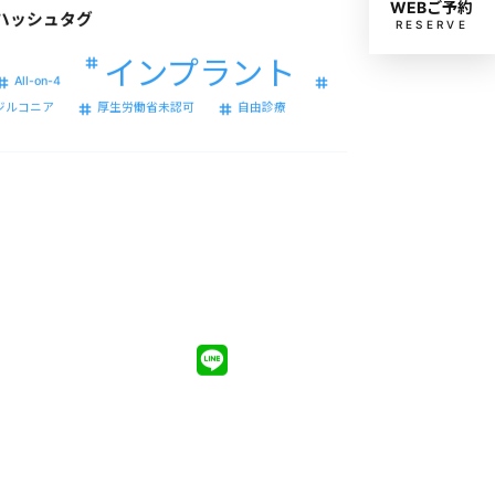
WEBご予約
RESERVE
インプラント
All-on-4
ジルコニア
厚生労働省未認可
自由診療