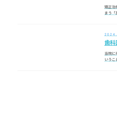
矯正治
まう「
2024.
歯科
当院に
いうこ