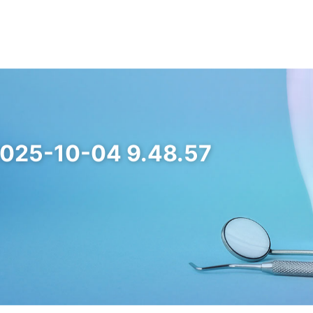
はじめての方へ
診療内容
クリニックご紹介
インフォメーシ
歯周病について
非外科的歯周病治療
アクセス/概要
デンタルコラム
歯周組織再生治療
求人情報
-10-04 9.48.57
骨造成処置
インプラント周囲疾患治療
矯正治療