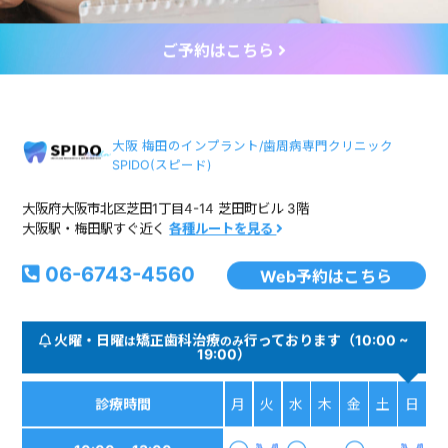
ご予約はこちら
大阪 梅田のインプラント/歯周病専門クリニック
SPIDO(スピード)
大阪府大阪市北区芝田1丁目4-14 芝田町ビル 3階
大阪駅・梅田駅すぐ近く
各種ルートを見る
06-6743-4560
Web予約はこちら
火曜・日曜
矯正歯科治療
行っております（10:00 ~
は
のみ
19:00）
診療時間
月
火
水
木
金
土
日
10:00 ∼ 13:00
◯
◯
-
◯
-