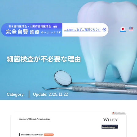
大阪梅田のインプラント
歯周病専門歯科 SPIDO(スピード)
細菌検査が不必要な理由
Category
:
Update
: 2025.11.22