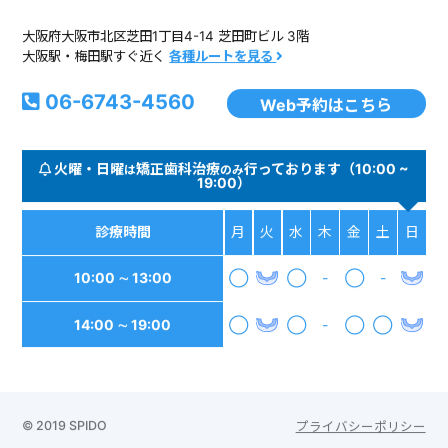
大阪府大阪市北区芝田1丁目4-14 芝田町ビル 3階
大阪駅・梅田駅すぐ近く
各種ルートを見る
06-6743-4560
Web予約はこちら
火曜・日曜
矯正歯科治療
行っております（10:00 ~
は
のみ
19:00）
診療時間
月
火
水
木
金
土
日
10:00 ∼ 13:00
◯
◯
-
◯
-
14:00 ∼ 19:00
◯
◯
-
◯
◯
© 2019 SPIDO
プライバシーポリシー