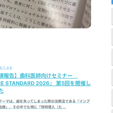
.07.09
演報告】歯科医師向けセミナー
E STANDARD 2026』 第5回を開催し
た
テーマは、歯を失ってしまった際の治療法である『インプ
治療』、その中でも特に「待時埋入（た ...