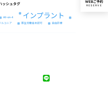
WEBご予約
RESERVE
インプラント
All-on-4
ジルコニア
厚生労働省未認可
自由診療