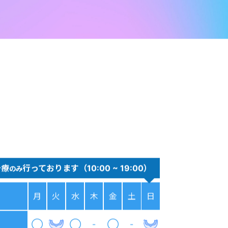
治療
行っております（10:00 ~ 19:00）
のみ
月
火
水
木
金
土
日
◯
◯
-
◯
-