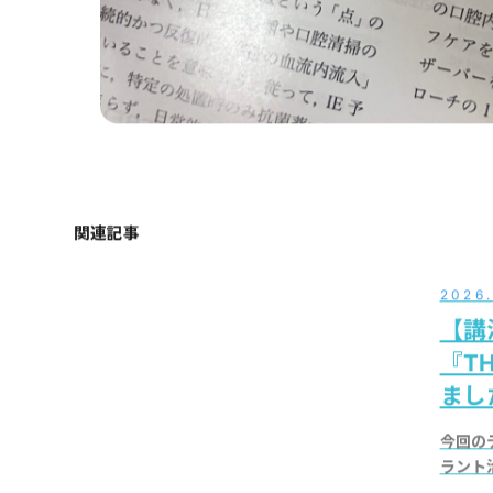
関連記事
2026
【講
『TH
まし
今回の
ラント