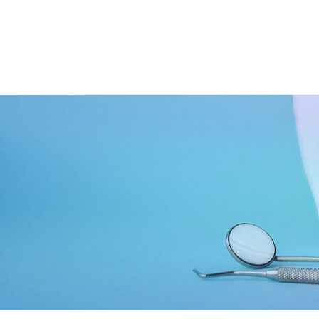
はじめての方へ
診療内容
クリニックご紹介
インフォメーシ
歯周病について
非外科的歯周病治療
アクセス/概要
デンタルコラム
歯周組織再生治療
求人情報
骨造成処置
インプラント周囲疾患治療
矯正治療