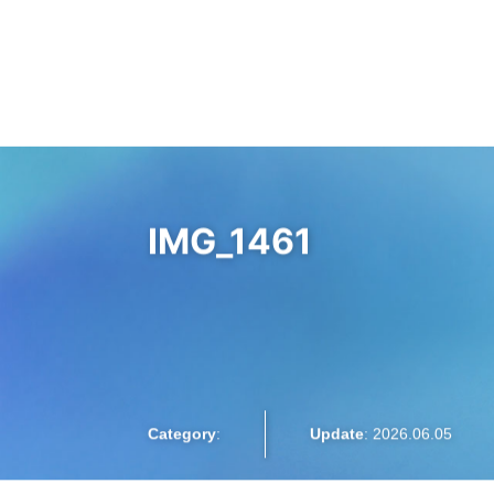
大阪梅田のインプラント
歯周病専門歯科 SPIDO(スピード)
はじめての方へ
精密な歯周病検査
院長紹介
お知らせ
IMG_1461
インプラント治療
プロフィラキシス(予防処置)
Category
:
Update
: 2026.06.05