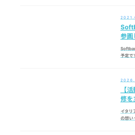
2021.
Sof
参画
Sof
予定です
2026
【活
修を
イタリ
の想い 