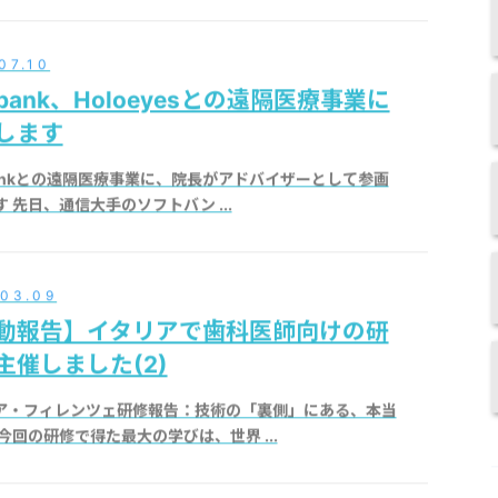
07.10
tbank、Holoeyesとの遠隔医療事業に
します
tbankとの遠隔医療事業に、院長がアドバイザーとして参画
 先日、通信大手のソフトバン ...
.03.09
動報告】イタリアで歯科医師向けの研
主催しました(2)
ア・フィレンツェ研修報告：技術の「裏側」にある、本当
今回の研修で得た最大の学びは、世界 ...