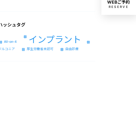
WEBご予約
RESERVE
ハッシュタグ
インプラント
All-on-4
ジルコニア
厚生労働省未認可
自由診療