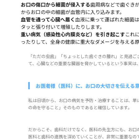
お口の傷口から細菌が侵入する
歯周病などで歯ぐき
からお口の中の細菌が血管内に入り込みます。
血管を通って心臓へ届く
血液に乗って運ばれた細菌
タッと張り付いて増殖したりします。
重い病気（感染性心内膜炎など）を引き起こす
これ
ったりして、全身の健康に重大なダメージを与える
「ただの虫歯」「ちょっとした歯ぐきの腫れ」と見過ご
て、心臓などの重要な臓器を脅かしているという事実は
お医者様（医科）に、お口の大切さを伝える
私は日頃から、お口の病気を予防・治療することは、単
の命を守ること」そのものであると確信しています。
だからこそ、歯科だけでなく、医科の先生方にも、お口
医科と歯科の連携を深めていくことが、非常に重要なの