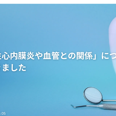
はじめての方へ
診療内容
クリニックご紹介
インフォメーシ
歯周病について
非外科的歯周病治療
アクセス/概要
デンタルコラム
歯周組織再生治療
求人情報
性心内膜炎や血管との関係」に
骨造成処置
インプラント周囲疾患治療
きました
矯正治療
6.05