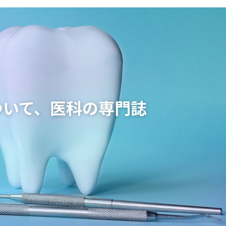
06-6743-4560
ョン
大阪駅 / 梅田駅から徒歩3分
根面被覆治療
ついて、医科の専門誌
歯周メンテナンス