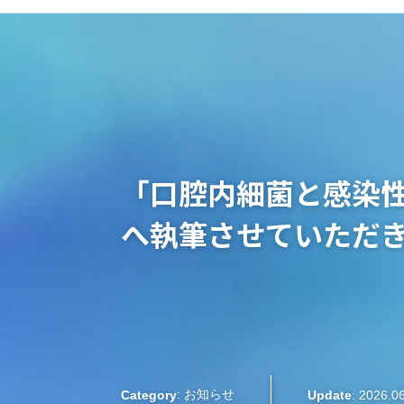
大阪梅田のインプラント
歯周病専門歯科 SPIDO(スピード)
はじめての方へ
精密な歯周病検査
院長紹介
お知らせ
「口腔内細菌と感染
インプラント治療
へ執筆させていただ
プロフィラキシス(予防処置)
: お知らせ
Category
Update
: 2026.0